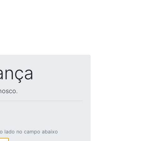
ança
nosco.
ao lado no campo abaixo