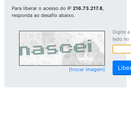
Para liberar o acesso
do IP
216.73.217.8
,
responda ao desafio abaixo.
Digite 
lado no
[trocar imagem]