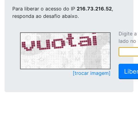
Para liberar o acesso
do IP
216.73.216.52
,
responda ao desafio abaixo.
Digite 
lado no
[trocar imagem]