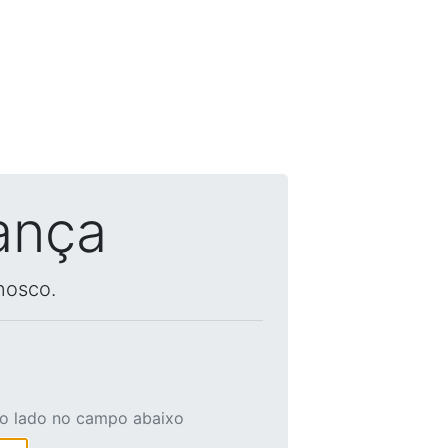
ança
nosco.
ao lado no campo abaixo