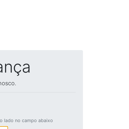
ança
nosco.
ao lado no campo abaixo