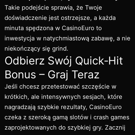
Takie podejście sprawia, że Twoje
doświadczenie jest ostrzejsze, a każda
minuta spędzona w CasinoEuro to
inwestycja w natychmiastową zabawę, a nie
niekończący się grind.
Odbierz Swój Quick‑Hit
Bonus – Graj Teraz
Jeśli chcesz przetestować szczęście w
krótkich, ale intensywnych sesjach, które
nagradzają szybkie rezultaty, CasinoEuro
czeka z szeroką gamą slotów i crash games
zaprojektowanych do szybkiej gry. Zacznij