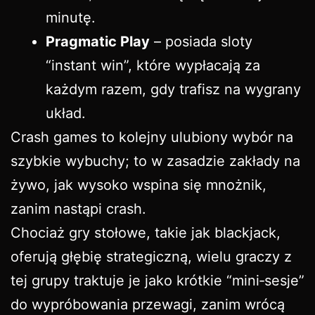
minutę.
Pragmatic Play
– posiada sloty
“instant win”, które wypłacają za
każdym razem, gdy trafisz na wygrany
układ.
Crash games to kolejny ulubiony wybór na
szybkie wybuchy; to w zasadzie zakłady na
żywo, jak wysoko wspina się mnożnik,
zanim nastąpi crash.
Chociaż gry stołowe, takie jak blackjack,
oferują głębię strategiczną, wielu graczy z
tej grupy traktuje je jako krótkie “mini‑sesje”
do wypróbowania przewagi, zanim wrócą