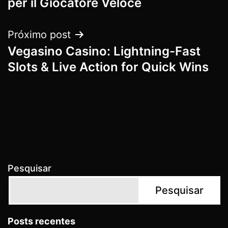
per il Giocatore Veloce
Post
Próximo post
Vegasino Casino: Lightning-Fast
Slots & Live Action for Quick Wins
Pesquisar
Pesquisar
Posts recentes