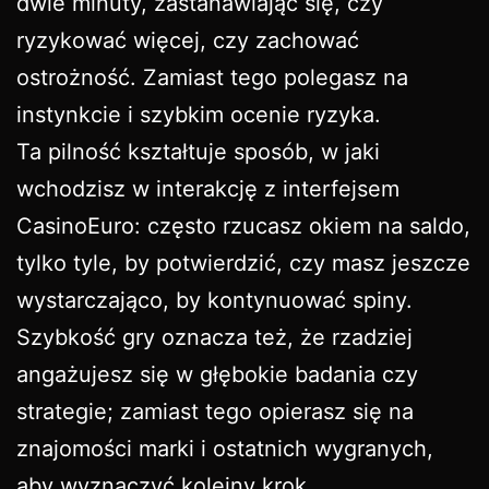
dwie minuty, zastanawiając się, czy
ryzykować więcej, czy zachować
ostrożność. Zamiast tego polegasz na
instynkcie i szybkim ocenie ryzyka.
Ta pilność kształtuje sposób, w jaki
wchodzisz w interakcję z interfejsem
CasinoEuro: często rzucasz okiem na saldo,
tylko tyle, by potwierdzić, czy masz jeszcze
wystarczająco, by kontynuować spiny.
Szybkość gry oznacza też, że rzadziej
angażujesz się w głębokie badania czy
strategie; zamiast tego opierasz się na
znajomości marki i ostatnich wygranych,
aby wyznaczyć kolejny krok.