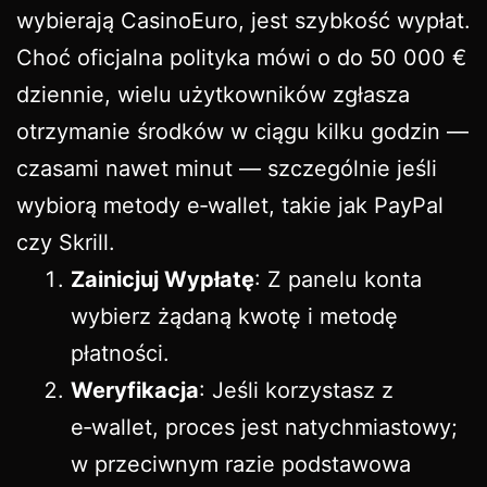
wybierają CasinoEuro, jest szybkość wypłat.
Choć oficjalna polityka mówi o do 50 000 €
dziennie, wielu użytkowników zgłasza
otrzymanie środków w ciągu kilku godzin —
czasami nawet minut — szczególnie jeśli
wybiorą metody e‑wallet, takie jak PayPal
czy Skrill.
Zainicjuj Wypłatę
: Z panelu konta
wybierz żądaną kwotę i metodę
płatności.
Weryfikacja
: Jeśli korzystasz z
e‑wallet, proces jest natychmiastowy;
w przeciwnym razie podstawowa