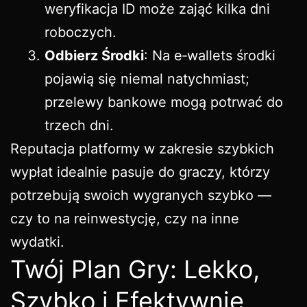
weryfikacja ID może zająć kilka dni
roboczych.
Odbierz Środki
: Na e‑wallets środki
pojawią się niemal natychmiast;
przelewy bankowe mogą potrwać do
trzech dni.
Reputacja platformy w zakresie szybkich
wypłat idealnie pasuje do graczy, którzy
potrzebują swoich wygranych szybko —
czy to na reinwestycję, czy na inne
wydatki.
Twój Plan Gry: Lekko,
Szybko i Efektywnie