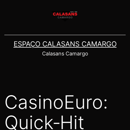
Pular
para
o
conteúdo
ESPAÇO CALASANS CAMARGO
Calasans Camargo
CasinoEuro:
Quick‑Hit