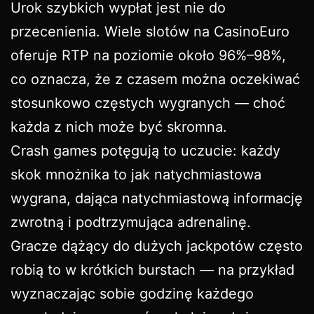
Urok szybkich wypłat jest nie do
przecenienia. Wiele slotów na CasinoEuro
oferuje RTP na poziomie około 96%–98%,
co oznacza, że z czasem można oczekiwać
stosunkowo częstych wygranych — choć
każda z nich może być skromna.
Crash games potęgują to uczucie: każdy
skok mnożnika to jak natychmiastowa
wygrana, dająca natychmiastową informację
zwrotną i podtrzymująca adrenalinę.
Gracze dążący do dużych jackpotów często
robią to w krótkich burstach — na przykład
wyznaczając sobie godzinę każdego