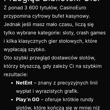
Z ponad 3 600 tytułów, CasinoEuro
przypomina cyfrowy bufet kasynowy.
Jednak jeśli masz mało czasu, liczą się
tylko wybrane kategorie: sloty, crash games
i kilka klasycznych gier stołowych, które
wypłacają szybko.
Oto szybki przegląd dostawców slotów,
którzy błyszczą, gdy zależy Ci na szybkim
rezultacie:
NetEnt
– znany z precyzyjnych linii
wypłat i wyrazistych grafik.
Play’n GO
– oferuje krótkie rundy
slotów, które kończą się w mniej niż