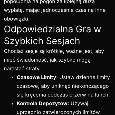
popołudnia na pogoń za kolejną dużą
wypłatą, mając jednocześnie czas na inne
obowiązki.
Odpowiedzialna Gra w
Szybkich Sesjach
Chociaż sesje są krótkie, ważne jest, aby
mieć świadomość, jak szybko mogą
narastać straty.
Czasowe Limity
: Ustaw dzienne limity
czasowe, aby uniknąć niekończącego
się kręcenia podczas przerw na lunch.
Kontrola Depozytów
: Używaj
uprzednio zatwierdzonych limitów