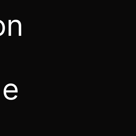
on
ne