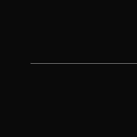
Pular
para
o
conteúdo