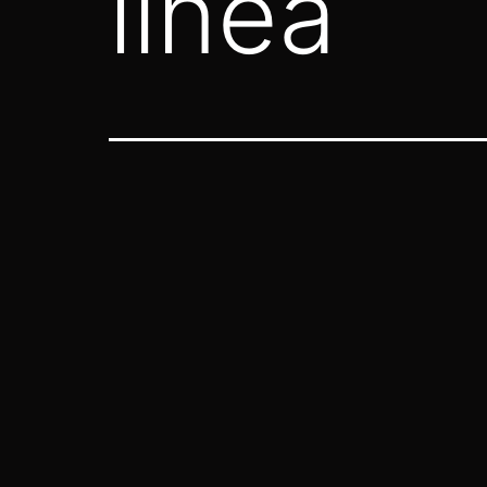
línea