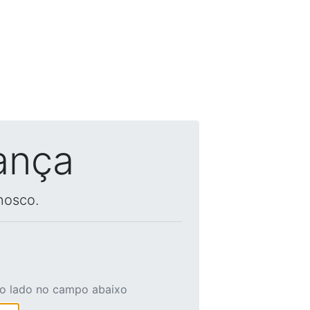
ança
nosco.
ao lado no campo abaixo