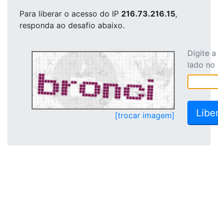
Para liberar o acesso
do IP
216.73.216.15
,
responda ao desafio abaixo.
Digite 
lado no
[trocar imagem]