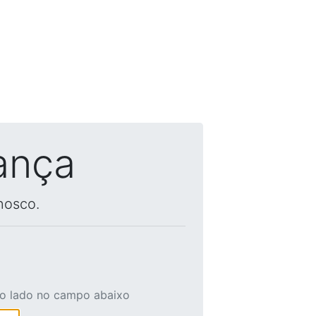
ança
nosco.
ao lado no campo abaixo