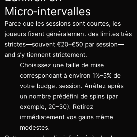
Micro‑intervalles
Parce que les sessions sont courtes, les
joueurs fixent généralement des limites très
strictes—souvent €20–€50 par session—
and s’y tiennent strictement.
Choisissez une taille de mise
correspondant à environ 1%–5% de
votre budget session.
Arrêtez après
un nombre prédéfini de spins (par
exemple, 20–30).
Retirez
immédiatement vos gains même
modestes.