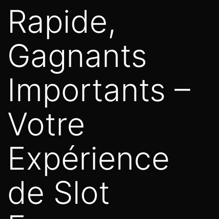
Rapide,
Gagnants
Importants –
Votre
Expérience
de Slot