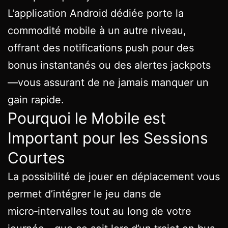
L’application Android dédiée porte la
commodité mobile à un autre niveau,
offrant des notifications push pour des
bonus instantanés ou des alertes jackpots
—vous assurant de ne jamais manquer un
gain rapide.
Pourquoi le Mobile est
Important pour les Sessions
Courtes
La possibilité de jouer en déplacement vous
permet d’intégrer le jeu dans de
micro‑intervalles tout au long de votre