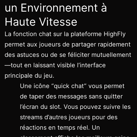
un Environnement à
Haute Vitesse
La fonction chat sur la plateforme HighFly
permet aux joueurs de partager rapidement
des astuces ou de se féliciter mutuellement
—tout en laissant visible l’interface
principale du jeu.
Une icône “quick chat” vous permet
de taper des messages sans quitter
l’écran du slot.
Vous pouvez suivre les
streams d’autres joueurs pour des
réactions en temps réel.
Un