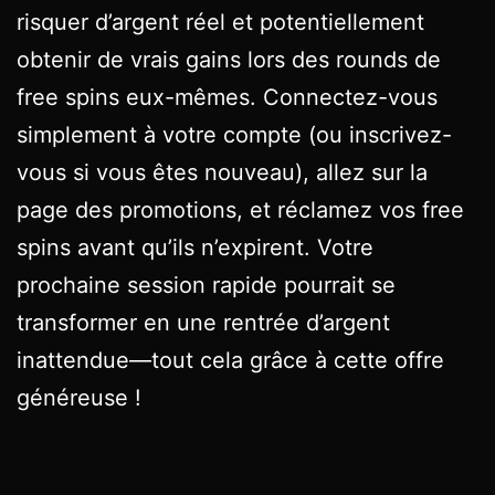
risquer d’argent réel et potentiellement
obtenir de vrais gains lors des rounds de
free spins eux-mêmes. Connectez-vous
simplement à votre compte (ou inscrivez-
vous si vous êtes nouveau), allez sur la
page des promotions, et réclamez vos free
spins avant qu’ils n’expirent. Votre
prochaine session rapide pourrait se
transformer en une rentrée d’argent
inattendue—tout cela grâce à cette offre
généreuse !