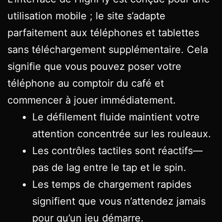
utilisation mobile ; le site s’adapte
parfaitement aux téléphones et tablettes
sans téléchargement supplémentaire. Cela
signifie que vous pouvez poser votre
téléphone au comptoir du café et
commencer à jouer immédiatement.
Le défilement fluide maintient votre
attention concentrée sur les rouleaux.
Les contrôles tactiles sont réactifs—
pas de lag entre le tap et le spin.
Les temps de chargement rapides
signifient que vous n’attendez jamais
pour qu’un jeu démarre.