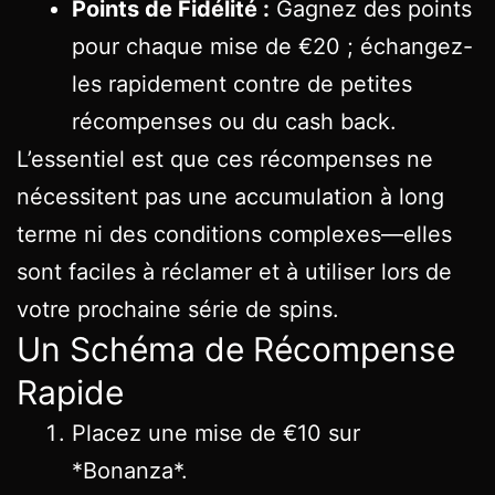
Points de Fidélité :
Gagnez des points
pour chaque mise de €20 ; échangez-
les rapidement contre de petites
récompenses ou du cash back.
L’essentiel est que ces récompenses ne
nécessitent pas une accumulation à long
terme ni des conditions complexes—elles
sont faciles à réclamer et à utiliser lors de
votre prochaine série de spins.
Un Schéma de Récompense
Rapide
Placez une mise de €10 sur
*Bonanza*.