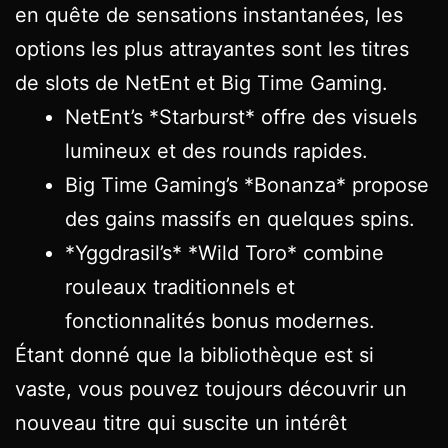
en quête de sensations instantanées, les
options les plus attrayantes sont les titres
de slots de NetEnt et Big Time Gaming.
NetEnt’s *Starburst* offre des visuels
lumineux et des rounds rapides.
Big Time Gaming’s *Bonanza* propose
des gains massifs en quelques spins.
*Yggdrasil’s* *Wild Toro* combine
rouleaux traditionnels et
fonctionnalités bonus modernes.
Étant donné que la bibliothèque est si
vaste, vous pouvez toujours découvrir un
nouveau titre qui suscite un intérêt