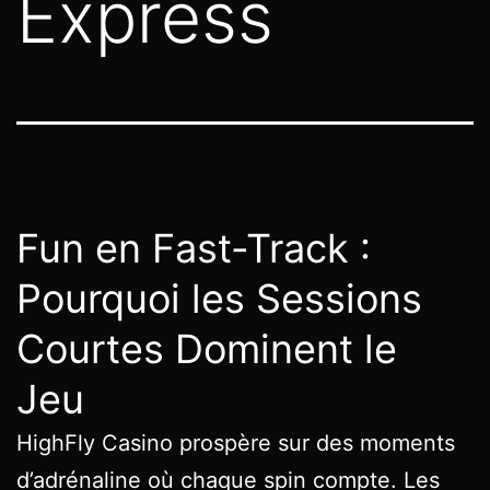
Express
Fun en Fast-Track :
Pourquoi les Sessions
Courtes Dominent le
Jeu
HighFly Casino prospère sur des moments
d’adrénaline où chaque spin compte. Les