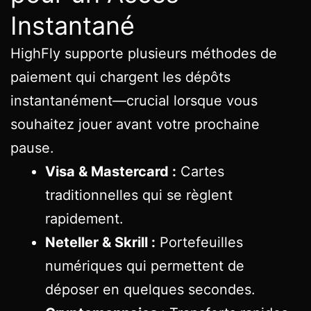
Instantané
HighFly supporte plusieurs méthodes de
paiement qui chargent les dépôts
instantanément—crucial lorsque vous
souhaitez jouer avant votre prochaine
pause.
Visa & Mastercard :
Cartes
traditionnelles qui se règlent
rapidement.
Neteller & Skrill :
Portefeuilles
numériques qui permettent de
déposer en quelques secondes.