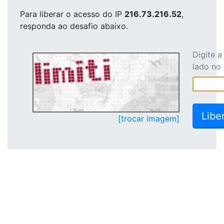
Para liberar o acesso
do IP
216.73.216.52
,
responda ao desafio abaixo.
Digite 
lado no
[trocar imagem]