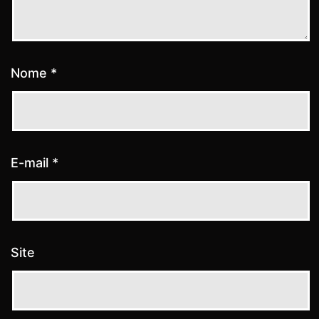
Nome
*
E-mail
*
Site