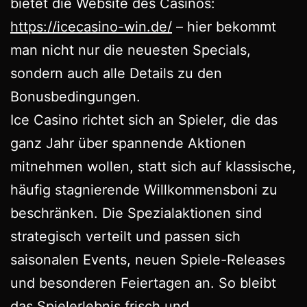
bietet die Website des Casinos:
https://icecasino-win.de/
– hier bekommt
man nicht nur die neuesten Specials,
sondern auch alle Details zu den
Bonusbedingungen.
Ice Casino richtet sich an Spieler, die das
ganz Jahr über spannende Aktionen
mitnehmen wollen, statt sich auf klassische,
häufig stagnierende Willkommensboni zu
beschränken. Die Spezialaktionen sind
strategisch verteilt und passen sich
saisonalen Events, neuen Spiele-Releases
und besonderen Feiertagen an. So bleibt
das Spielerlebnis frisch und