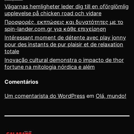
Vägarnas hemligheter leder dig till en oförglömlig
upplevelse på chicken road och vidare
Προσφορές, εκπτώσεις και δυνατότητες με το
spin-lander.com.gr για κάθε επιχείρηση
Intéressant moment de détente avec play jonny
pour des instants de pur plaisir et de relaxation
totale
Inovação cultural demonstra o impacto de thor
fortune na mitologia nórdica e além
Comentários
Um comentarista do WordPress
em
Olá, mundo!