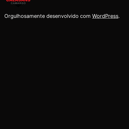
Orgulhosamente desenvolvido com
WordPress
.