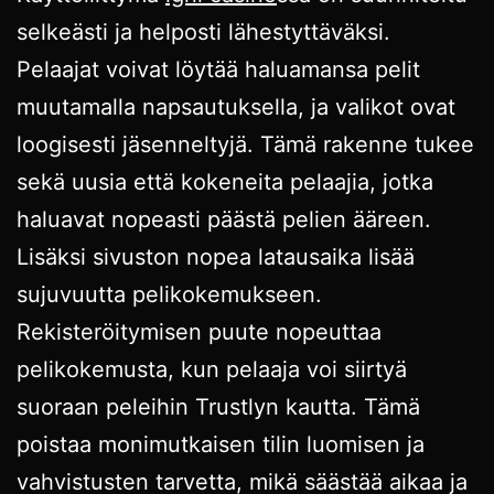
selkeästi ja helposti lähestyttäväksi.
Pelaajat voivat löytää haluamansa pelit
muutamalla napsautuksella, ja valikot ovat
loogisesti jäsenneltyjä. Tämä rakenne tukee
sekä uusia että kokeneita pelaajia, jotka
haluavat nopeasti päästä pelien ääreen.
Lisäksi sivuston nopea latausaika lisää
sujuvuutta pelikokemukseen.
Rekisteröitymisen puute nopeuttaa
pelikokemusta, kun pelaaja voi siirtyä
suoraan peleihin Trustlyn kautta. Tämä
poistaa monimutkaisen tilin luomisen ja
vahvistusten tarvetta, mikä säästää aikaa ja