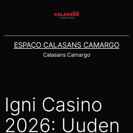
Pular
para
o
conteúdo
ESPAÇO CALASANS CAMARGO
Calasans Camargo
Igni Casino
2026: Uuden