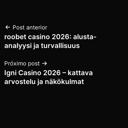
Navegação
Post anterior
roobet casino 2026: alusta-
de
analyysi ja turvallisuus
Post
Próximo post
Igni Casino 2026 – kattava
arvostelu ja näkökulmat