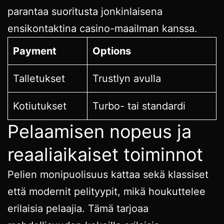
parantaa suoritusta jonkinlaisena
ensikontaktina casino-maailman kanssa.
Payment
Options
Talletukset
Trustlyn avulla
Kotiutukset
Turbo- tai standardi
Pelaamisen nopeus ja
reaaliaikaiset toiminnot
Pelien monipuolisuus kattaa sekä klassiset
että modernit pelityypit, mikä houkuttelee
erilaisia pelaajia. Tämä tarjoaa