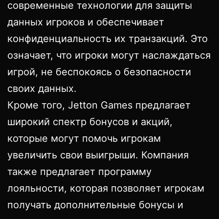
современные технологии для защиты
данных игроков и обеспечивает
конфиденциальность их транзакций. Это
означает, что игроки могут наслаждаться
игрой, не беспокоясь о безопасности
своих данных.
Кроме того, Jetton Games предлагает
широкий спектр бонусов и акций,
которые могут помочь игрокам
увеличить свои выигрыши. Компания
также предлагает программу
лояльности, которая позволяет игрокам
получать дополнительные бонусы и