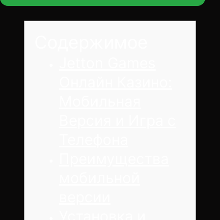
Содержимое
Jetton Games
Онлайн Казино:
Мобильная
Версия и Игра с
Телефона
Преимущества
мобильной
версии
Установка и