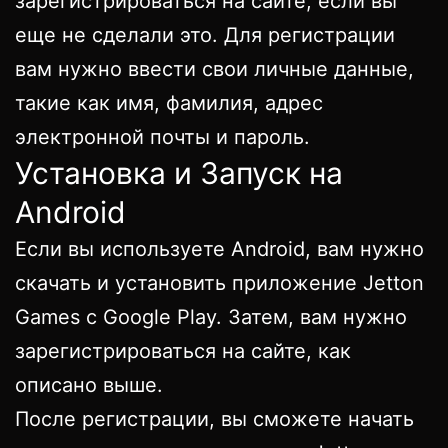
зарегистрироваться на сайте, если вы
еще не сделали это. Для регистрации
вам нужно ввести свои личные данные,
такие как имя, фамилия, адрес
электронной почты и пароль.
Установка и Запуск на
Android
Если вы используете Android, вам нужно
скачать и установить приложение Jetton
Games с Google Play. Затем, вам нужно
зарегистрироваться на сайте, как
описано выше.
После регистрации, вы сможете начать