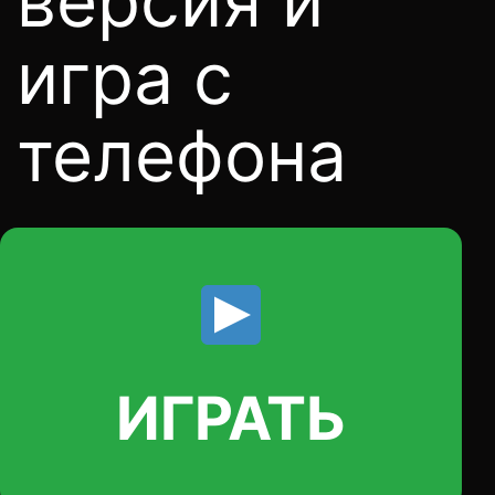
версия и
игра с
телефона
ИГРАТЬ