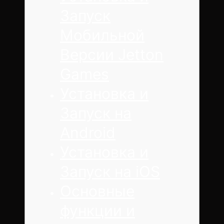
Запуск
Мобильной
Версии Jetton
Games
Установка и
Запуск на
Android
Установка и
Запуск на iOS
Основные
функции и