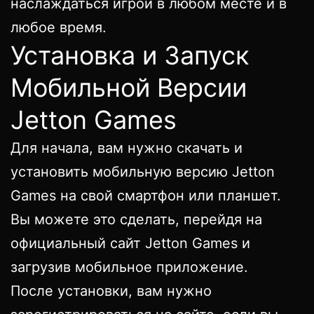
наслаждаться игрой в любом месте и в
любое время.
Установка и Запуск
Мобильной Версии
Jetton Games
Для начала, вам нужно скачать и
установить мобильную версию Jetton
Games на свой смартфон или планшет.
Вы можете это сделать, перейдя на
официальный сайт Jetton Games и
загрузив мобильное приложение.
После установки, вам нужно