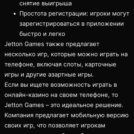
снятие выигрыша
Простота регистрации: игроки могут
зарегистрироваться в приложении
быстро и легко
Jetton Games также предлагает
несколько игр, которые можно играть на
телефоне, включая слоты, карточные
игры и другие азартные игры.
Если вы ищете возможность играть в
онлайн-казино на своем телефоне, то
Jetton Games – это идеальное решение.
Компания предлагает мобильную версию
своих игр, что позволяет игрокам