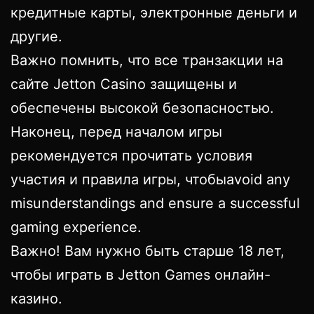
кредитные карты, электронные деньги и
другие.
Важно помнить, что все транзакции на
сайте Jetton Casino защищены и
обеспечены высокой безопасностью.
Наконец, перед началом игры
рекомендуется прочитать условия
участия и правила игры, чтобыavoid any
misunderstandings and ensure a successful
gaming experience.
Важно! Вам нужно быть старше 18 лет,
чтобы играть в Jetton Games онлайн-
казино.