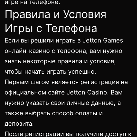
игре на телефоне.
Правила и Условия
Игры с Телефона
Если вы решили играть в Jetton Games
онлайн-казино с телефона, вам нужно
знать некоторые правила и условия,
чтобы начать играть успешно.
Первым шагом является регистрация на
официальном сайте Jetton Casino. Вам
нужно указать свои личные данные, а
также выбрать способ оплаты и
депозита.
После регистрации вы получите доступ к