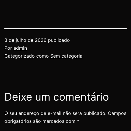
3 de julho de 2026
publicado
Por
admin
Categorizado como
Sem categoria
Deixe um comentário
O seu endereço de e-mail não será publicado.
Campos
obrigatórios são marcados com
*