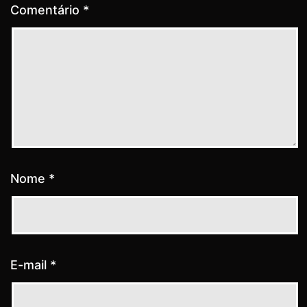
Comentário
*
Nome
*
E-mail
*