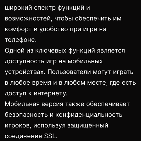
широкий спектр функций и
возможностей, чтобы обеспечить им
комфорт и удобство при игре на
телефоне.
Одной из ключевых функций является
доступность игр на мобильных
устройствах. Пользователи могут играть
в любое время и в любом месте, где есть
доступ к интернету.
Мобильная версия также обеспечивает
безопасность и конфиденциальность
игроков, используя защищенный
соединение SSL.