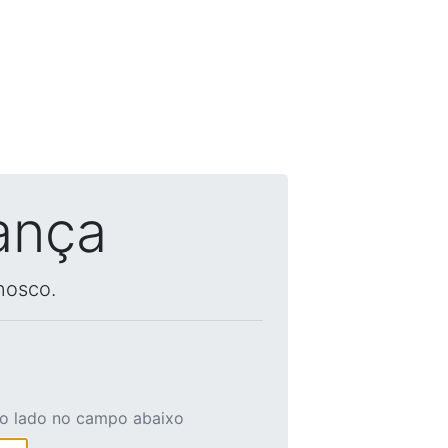
ança
nosco.
ao lado no campo abaixo