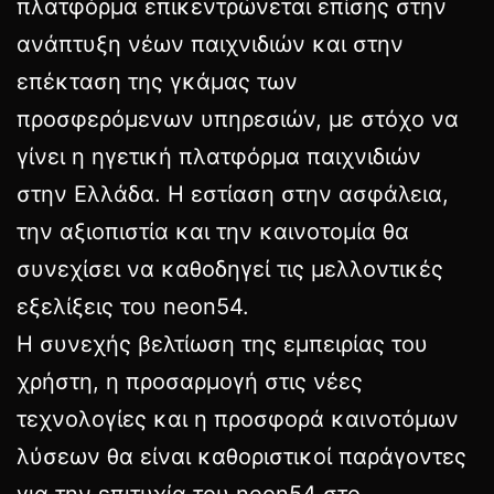
πλατφόρμα επικεντρώνεται επίσης στην
ανάπτυξη νέων παιχνιδιών και στην
επέκταση της γκάμας των
προσφερόμενων υπηρεσιών, με στόχο να
γίνει η ηγετική πλατφόρμα παιχνιδιών
στην Ελλάδα. Η εστίαση στην ασφάλεια,
την αξιοπιστία και την καινοτομία θα
συνεχίσει να καθοδηγεί τις μελλοντικές
εξελίξεις του neon54.
Η συνεχής βελτίωση της εμπειρίας του
χρήστη, η προσαρμογή στις νέες
τεχνολογίες και η προσφορά καινοτόμων
λύσεων θα είναι καθοριστικοί παράγοντες
για την επιτυχία του neon54 στο