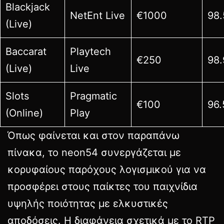
Blackjack
NetEnt Live
€1000
98
(Live)
Baccarat
Playtech
€250
98
(Live)
Live
Slots
Pragmatic
€100
96
(Online)
Play
Όπως φαίνεται και στον παραπάνω
πίνακα, το neon54 συνεργάζεται με
κορυφαίους παρόχους λογισμικού για να
προσφέρει στους παίκτες του παιχνίδια
υψηλής ποιότητας με ελκυστικές
αποδόσεις. Η διαφάνεια σχετικά με το RTP