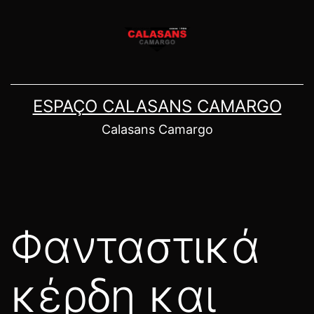
Pular
para
o
conteúdo
ESPAÇO CALASANS CAMARGO
Calasans Camargo
Φανταστικά
κέρδη και