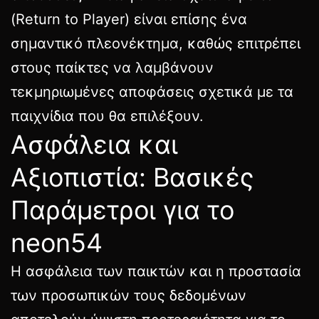
(Return to Player) είναι επίσης ένα
σημαντικό πλεονέκτημα, καθώς επιτρέπει
στους παίκτες να λαμβάνουν
τεκμηριωμένες αποφάσεις σχετικά με τα
παιχνίδια που θα επιλέξουν.
Ασφάλεια και
Αξιοπιστία: Βασικές
Παράμετροι για το
neon54
Η ασφάλεια των παικτών και η προστασία
των προσωπικών τους δεδομένων