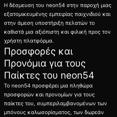
Η δέσμευση του neon54 στην παροχή μιας
εξατομικευμένης εμπειρίας παιχνιδιού και
στην άμεση υποστήριξη πελατών το
καθιστά μια αξιόπιστη και φιλική προς τον
χρήστη πλατφόρμα.
Προσφορές και
Προνόμια για τους
Παίκτες του neon54
Το neon54 προσφέρει μια πληθώρα
προσφορών και προνομίων για τους
παίκτες του, συμπεριλαμβανομένων των
μπόνους καλωσορίσματος, των δωρεάν