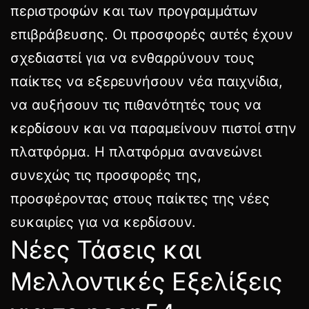
περιστροφών και των προγραμμάτων
επιβράβευσης. Οι προσφορές αυτές έχουν
σχεδιαστεί για να ενθαρρύνουν τους
παίκτες να εξερευνήσουν νέα παιχνίδια,
να αυξήσουν τις πιθανότητές τους να
κερδίσουν και να παραμείνουν πιστοί στην
πλατφόρμα. Η πλατφόρμα ανανεώνει
συνεχώς τις προσφορές της,
προσφέροντας στους παίκτες της νέες
ευκαιρίες για να κερδίσουν.
Νέες Τάσεις και
Μελλοντικές Εξελίξεις