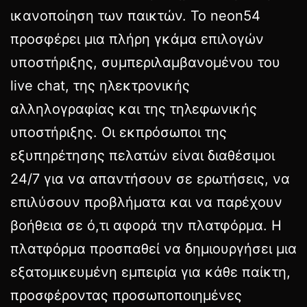
ικανοποίηση των παικτών. Το neon54
προσφέρει μια πλήρη γκάμα επιλογών
υποστήριξης, συμπεριλαμβανομένου του
live chat, της ηλεκτρονικής
αλληλογραφίας και της τηλεφωνικής
υποστήριξης. Οι εκπρόσωποι της
εξυπηρέτησης πελατών είναι διαθέσιμοι
24/7 για να απαντήσουν σε ερωτήσεις, να
επιλύσουν προβλήματα και να παρέχουν
βοήθεια σε ό,τι αφορά την πλατφόρμα. Η
πλατφόρμα προσπαθεί να δημιουργήσει μια
εξατομικευμένη εμπειρία για κάθε παίκτη,
προσφέροντας προσωποποιημένες