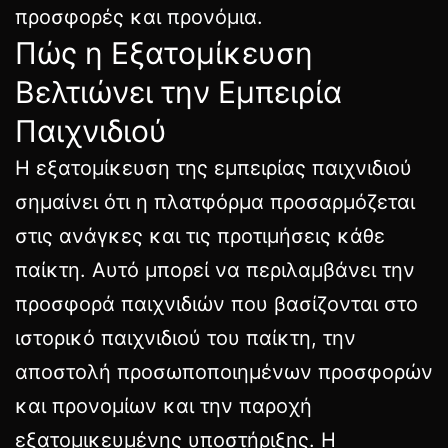
προσφορές και προνόμια.
Πώς η Εξατομίκευση
Βελτιώνει την Εμπειρία
Παιχνιδιού
Η εξατομίκευση της εμπειρίας παιχνιδιού
σημαίνει ότι η πλατφόρμα προσαρμόζεται
στις ανάγκες και τις προτιμήσεις κάθε
παίκτη. Αυτό μπορεί να περιλαμβάνει την
προσφορά παιχνιδιών που βασίζονται στο
ιστορικό παιχνιδιού του παίκτη, την
αποστολή προσωποποιημένων προσφορών
και προνομίων και την παροχή
εξατομικευμένης υποστήριξης. Η