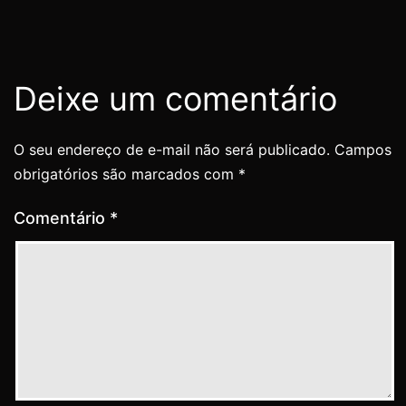
Deixe um comentário
O seu endereço de e-mail não será publicado.
Campos
obrigatórios são marcados com
*
Comentário
*