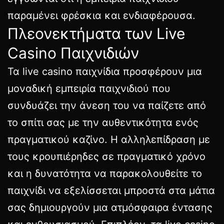
παραμένει φρέσκια και ενδιαφέρουσα.
Πλεονεκτήματα των Live
Casino Παιχνιδιών
Τα live casino παιχνίδια προσφέρουν μια
μοναδική εμπειρία παιχνιδιού που
συνδυάζει την άνεση του να παίζετε από
το σπίτι σας με την αυθεντικότητα ενός
πραγματικού καζίνο. Η αλληλεπίδραση με
τους κρουπιέρηδες σε πραγματικό χρόνο
και η δυνατότητα να παρακολουθείτε το
παιχνίδι να εξελίσσεται μπροστά στα μάτια
σας δημιουργούν μια ατμόσφαιρα έντασης