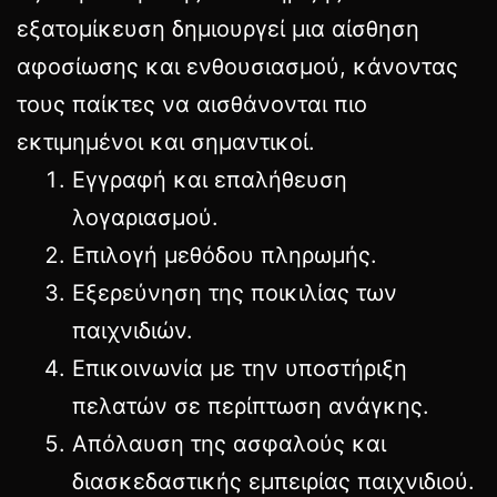
εξατομίκευση δημιουργεί μια αίσθηση
αφοσίωσης και ενθουσιασμού, κάνοντας
τους παίκτες να αισθάνονται πιο
εκτιμημένοι και σημαντικοί.
Εγγραφή και επαλήθευση
λογαριασμού.
Επιλογή μεθόδου πληρωμής.
Εξερεύνηση της ποικιλίας των
παιχνιδιών.
Επικοινωνία με την υποστήριξη
πελατών σε περίπτωση ανάγκης.
Απόλαυση της ασφαλούς και
διασκεδαστικής εμπειρίας παιχνιδιού.