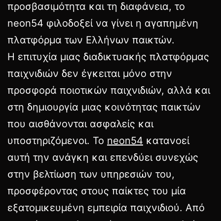
προσβασιμότητα και τη διαφάνεια, το
neon54 φιλοδοξεί να γίνει η αγαπημένη
πλατφόρμα των Ελλήνων παικτών.
Η επιτυχία μιας διαδικτυακής πλατφόρμας
παιχνιδιών δεν έγκειται μόνο στην
προσφορά ποιοτικών παιχνιδιών, αλλά και
στη δημιουργία μιας κοινότητας παικτών
που αισθάνονται ασφαλείς και
υποστηριζόμενοι. Το
neon54
κατανοεί
αυτή την ανάγκη και επενδύει συνεχώς
στην βελτίωση των υπηρεσιών του,
προσφέροντας στους παίκτες του μία
εξατομικευμένη εμπειρία παιχνιδιού. Από