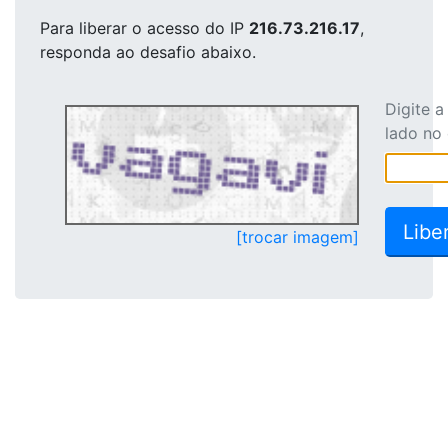
Para liberar o acesso
do IP
216.73.216.17
,
responda ao desafio abaixo.
Digite 
lado no
[trocar imagem]