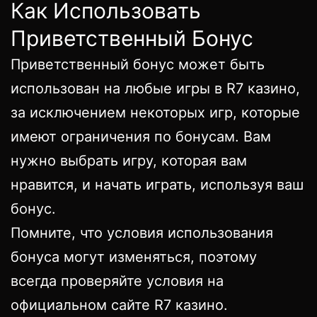
Как Использовать
Приветственный Бонус
Приветственный бонус может быть
использован на любые игры в R7 казино,
за исключением некоторых игр, которые
имеют ограничения по бонусам. Вам
нужно выбрать игру, которая вам
нравится, и начать играть, используя ваш
бонус.
Помните, что условия использования
бонуса могут изменяться, поэтому
всегда проверяйте условия на
официальном сайте R7 казино.