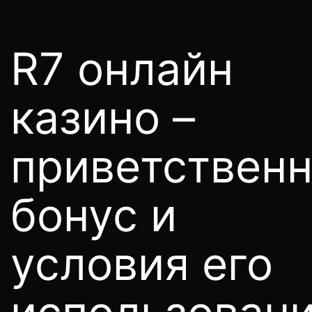
R7 онлайн
казино –
приветствен
бонус и
условия его