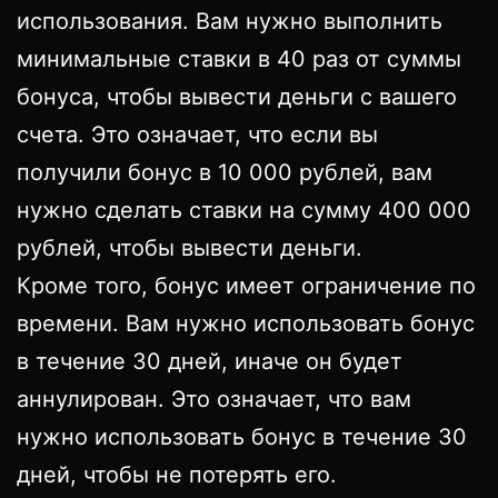
использования. Вам нужно выполнить
минимальные ставки в 40 раз от суммы
бонуса, чтобы вывести деньги с вашего
счета. Это означает, что если вы
получили бонус в 10 000 рублей, вам
нужно сделать ставки на сумму 400 000
рублей, чтобы вывести деньги.
Кроме того, бонус имеет ограничение по
времени. Вам нужно использовать бонус
в течение 30 дней, иначе он будет
аннулирован. Это означает, что вам
нужно использовать бонус в течение 30
дней, чтобы не потерять его.