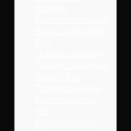
Казино:
Приветственный
Бонус и Условия
Его
Использования
Приветственный
Бонус: Как
Получить и Как
Использовать
Как
Использовать