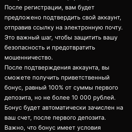
После регистрации, вам будет
предложено подтвердить свой аккаунт,
отправив ссылку на электронную почту.
Это важный шаг, чтобы защитить вашу
безопасность и предотвратить
мошенничество.
После подтверждения аккаунта, вы
сможете получить приветственный
бонус, равный 100% от суммы первого
депозита, но не более 10 000 рублей.
Бонус будет автоматически зачислен на
ваш счет, после первого депозита.
Важно, что бонус имеет условия