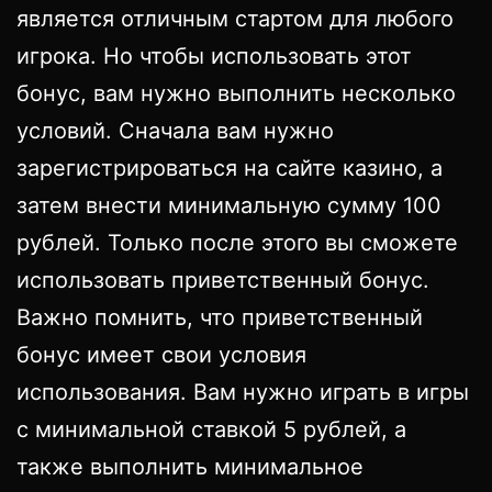
является отличным стартом для любого
игрока. Но чтобы использовать этот
бонус, вам нужно выполнить несколько
условий. Сначала вам нужно
зарегистрироваться на сайте казино, а
затем внести минимальную сумму 100
рублей. Только после этого вы сможете
использовать приветственный бонус.
Важно помнить, что приветственный
бонус имеет свои условия
использования. Вам нужно играть в игры
с минимальной ставкой 5 рублей, а
также выполнить минимальное