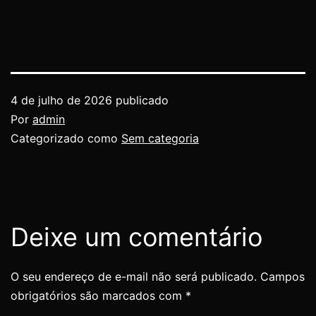
4 de julho de 2026
publicado
Por
admin
Categorizado como
Sem categoria
Deixe um comentário
O seu endereço de e-mail não será publicado.
Campos
obrigatórios são marcados com
*