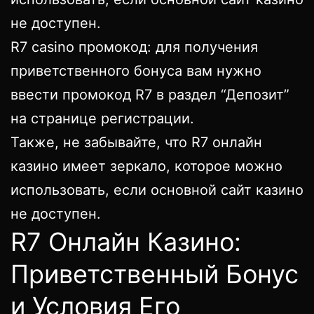
не доступен.
R7 casino промокод: для получения
приветственного бонуса вам нужно
ввести промокод R7 в раздел “Депозит”
на странице регистрации.
Также, не забывайте, что R7 онлайн
казино имеет зеркало, которое можно
использовать, если основной сайт казино
не доступен.
R7 Онлайн Казино:
Приветственный Бонус
и Условия Его