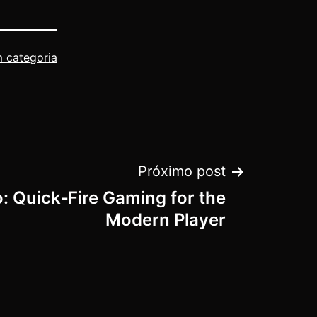
 categoria
Próximo post
: Quick‑Fire Gaming for the
Modern Player