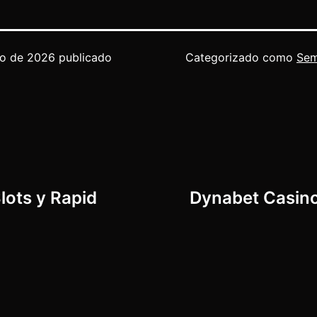
ho de 2026
publicado
Categorizado como
Sem
lots y Rapid
Dynabet Casino