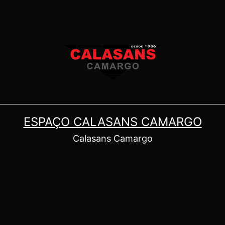
ESPAÇO CALASANS CAMARGO
Calasans Camargo