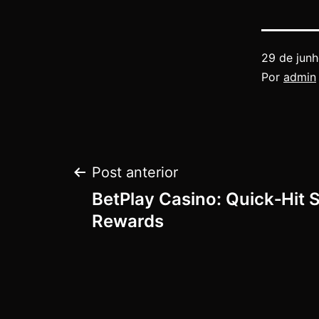
29 de jun
Por
admin
Navegação
Post anterior
BetPlay Casino: Quick‑Hit S
de
Rewards
Post