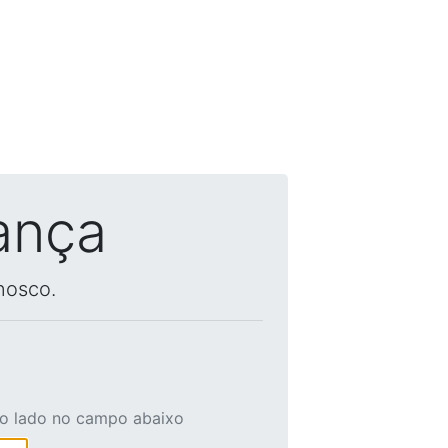
ança
nosco.
ao lado no campo abaixo