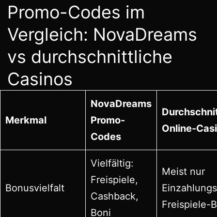
Promo-Codes im
Vergleich: NovaDreams
vs durchschnittliche
Casinos
NovaDreams
Durchschnit
Merkmal
Promo-
Online-Cas
Codes
Vielfältig:
Meist nur
Freispiele,
Bonusvielfalt
Einzahlungs
Cashback,
Freispiele-
Boni