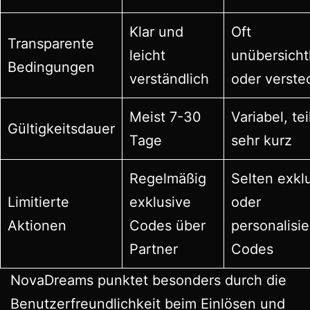
Klar und
Oft
Transparente
leicht
unübersicht
Bedingungen
verständlich
oder verste
Meist 7-30
Variabel, tei
Gültigkeitsdauer
Tage
sehr kurz
Regelmäßig
Selten exkl
Limitierte
exklusive
oder
Aktionen
Codes über
personalisie
Partner
Codes
NovaDreams punktet besonders durch die
Benutzerfreundlichkeit beim Einlösen und