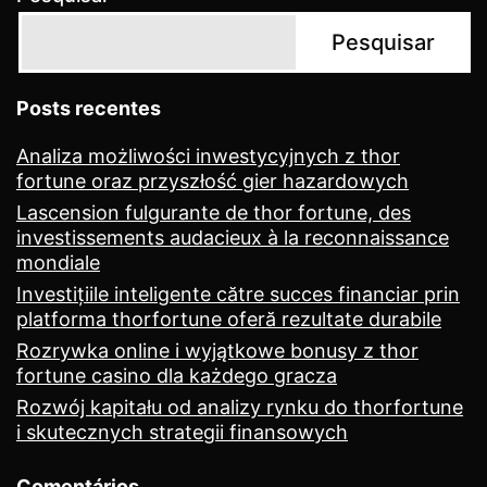
Pesquisar
Posts recentes
Analiza możliwości inwestycyjnych z thor
fortune oraz przyszłość gier hazardowych
Lascension fulgurante de thor fortune, des
investissements audacieux à la reconnaissance
mondiale
Investițiile inteligente către succes financiar prin
platforma thorfortune oferă rezultate durabile
Rozrywka online i wyjątkowe bonusy z thor
fortune casino dla każdego gracza
Rozwój kapitału od analizy rynku do thorfortune
i skutecznych strategii finansowych
Comentários