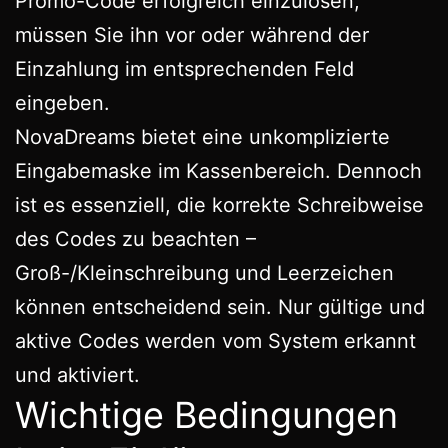
Promo-Code erfolgreich einzulösen,
müssen Sie ihn vor oder während der
Einzahlung im entsprechenden Feld
eingeben.
NovaDreams bietet eine unkomplizierte
Eingabemaske im Kassenbereich. Dennoch
ist es essenziell, die korrekte Schreibweise
des Codes zu beachten –
Groß-/Kleinschreibung und Leerzeichen
können entscheidend sein. Nur gültige und
aktive Codes werden vom System erkannt
und aktiviert.
Wichtige Bedingungen