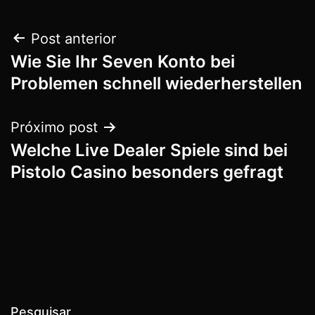
Navegação
Post anterior
Wie Sie Ihr Seven Konto bei
de
Problemen schnell wiederherstellen
Post
Próximo post
Welche Live Dealer Spiele sind bei
Pistolo Casino besonders gefragt
Pesquisar