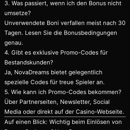
3. Was passiert, wenn ich den Bonus nicht
umsetze?
Unverwendete Boni verfallen meist nach 30
Tagen. Lesen Sie die Bonusbedingungen
genau.
4. Gibt es exklusive Promo-Codes für
Bestandskunden?
Ja, NovaDreams bietet gelegentlich
spezielle Codes für treue Spieler an.
5. Wie kann ich Promo-Codes bekommen?
Über Partnerseiten, Newsletter, Social
Media oder direkt auf der Casino-Webseite.
Auf einen Blick: Wichtig beim Einlösen von