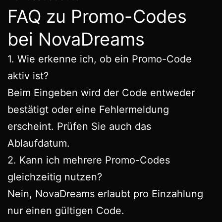
FAQ zu Promo-Codes
bei NovaDreams
1. Wie erkenne ich, ob ein Promo-Code
aktiv ist?
Beim Eingeben wird der Code entweder
bestätigt oder eine Fehlermeldung
erscheint. Prüfen Sie auch das
Ablaufdatum.
2. Kann ich mehrere Promo-Codes
gleichzeitig nutzen?
Nein, NovaDreams erlaubt pro Einzahlung
nur einen gültigen Code.