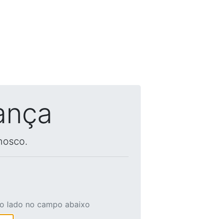
ança
nosco.
ao lado no campo abaixo