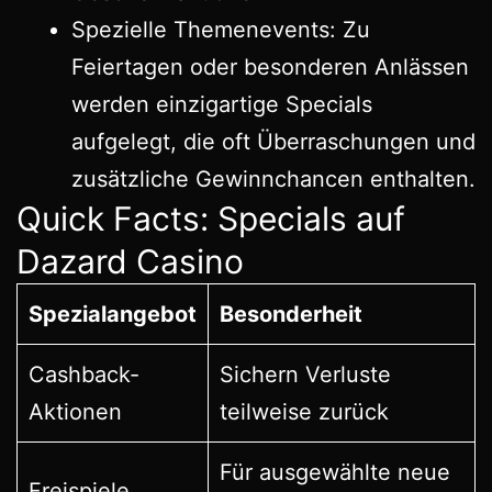
Spezielle Themenevents: Zu
Feiertagen oder besonderen Anlässen
werden einzigartige Specials
aufgelegt, die oft Überraschungen und
zusätzliche Gewinnchancen enthalten.
Quick Facts: Specials auf
Dazard Casino
Spezialangebot
Besonderheit
Cashback-
Sichern Verluste
Aktionen
teilweise zurück
Für ausgewählte neue
Freispiele