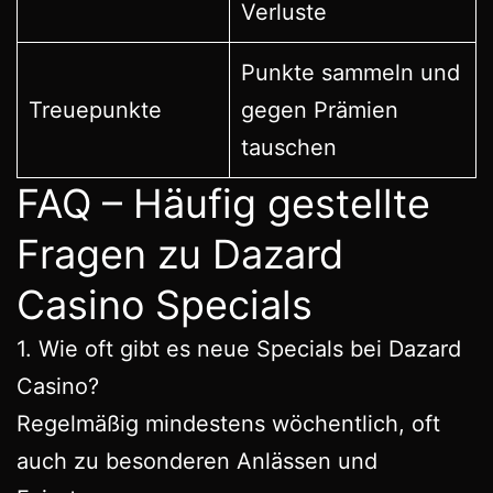
Verluste
Punkte sammeln und
Treuepunkte
gegen Prämien
tauschen
FAQ – Häufig gestellte
Fragen zu Dazard
Casino Specials
1. Wie oft gibt es neue Specials bei Dazard
Casino?
Regelmäßig mindestens wöchentlich, oft
auch zu besonderen Anlässen und