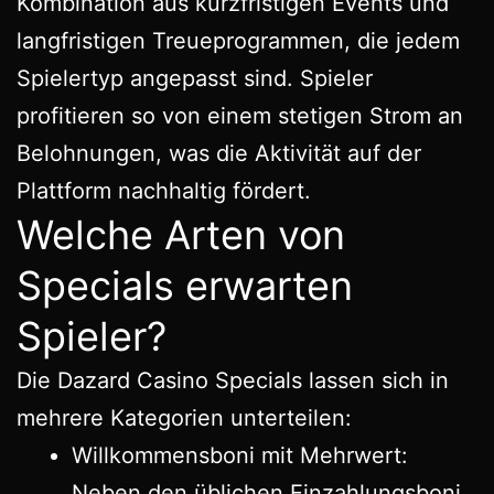
Kombination aus kurzfristigen Events und
langfristigen Treueprogrammen, die jedem
Spielertyp angepasst sind. Spieler
profitieren so von einem stetigen Strom an
Belohnungen, was die Aktivität auf der
Plattform nachhaltig fördert.
Welche Arten von
Specials erwarten
Spieler?
Die Dazard Casino Specials lassen sich in
mehrere Kategorien unterteilen:
Willkommensboni mit Mehrwert:
Neben den üblichen Einzahlungsboni