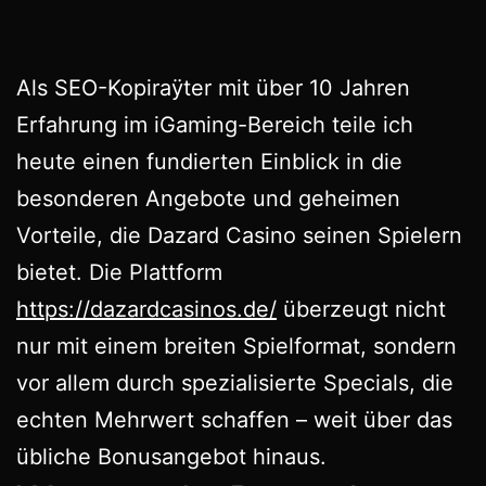
Als SEO-Kopiraÿter mit über 10 Jahren
Erfahrung im iGaming-Bereich teile ich
heute einen fundierten Einblick in die
besonderen Angebote und geheimen
Vorteile, die Dazard Casino seinen Spielern
bietet. Die Plattform
https://dazardcasinos.de/
überzeugt nicht
nur mit einem breiten Spielformat, sondern
vor allem durch spezialisierte Specials, die
echten Mehrwert schaffen – weit über das
übliche Bonusangebot hinaus.