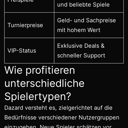
und beliebte Spiele
Geld- und Sachpreise
Turnierpreise
mit hohem Wert
Exklusive Deals &
VIP-Status
schneller Support
Wie profitieren
unterschiedliche
Spielertypen?
Dazard versteht es, zielgerichtet auf die
Bedürfnisse verschiedener Nutzergruppen
einzugehen. Neue Spieler schätzen vor