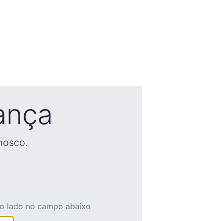
ança
nosco.
ao lado no campo abaixo