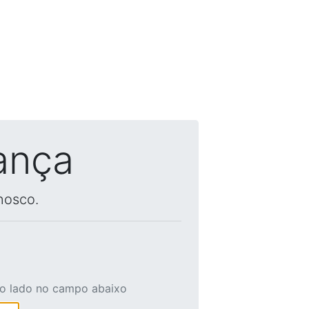
ança
nosco.
ao lado no campo abaixo